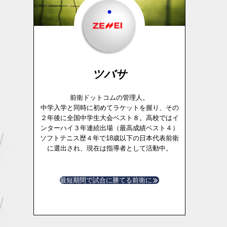
ツバサ
前衛ドットコムの管理人。
中学入学と同時に初めてラケットを握り、その
２年後に全国中学生大会ベスト８。高校ではイ
ンターハイ３年連続出場（最高成績ベスト４）
ソフトテニス歴４年で18歳以下の日本代表前衛
に選出され、現在は指導者として活動中。
最短期間で試合に勝てる前衛に