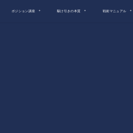
ポジション講座
駆け引きの本質
戦術マニュアル