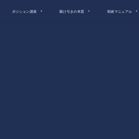
ポジション講座
駆け引きの本質
戦術マニュアル