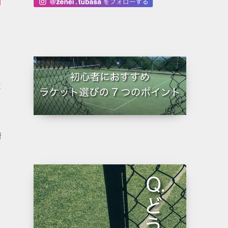
開
は
衛