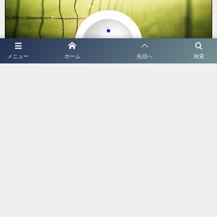
メニュー
ホーム
先頭へ
検索
ツバサ
前衛ドットコムの管理人。
中学入学と同時に初めてラケットを握り、その２年後に全国中学生大
会ベスト８。高校ではインターハイ３年連続出場（最高成績ベスト
４）ソフトテニス歴４年で18歳以下の日本代表前衛に選出され、現在
は指導者として活動中。
最短期間で試合に勝てる前衛に