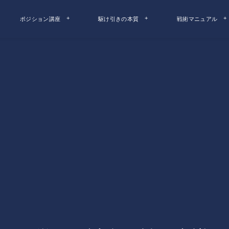
ポジション講座
駆け引きの本質
戦術マニュアル