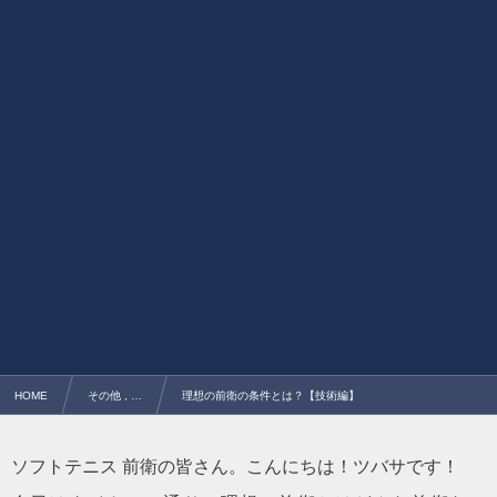
HOME
その他 , …
理想の前衛の条件とは？【技術編】
ソフトテニス 前衛の皆さん。こんにちは！ツバサです！