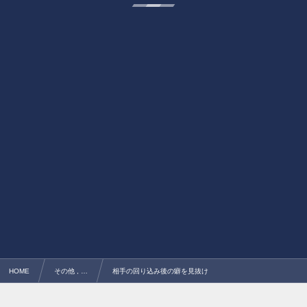
HOME
その他 , …
相手の回り込み後の癖を見抜け