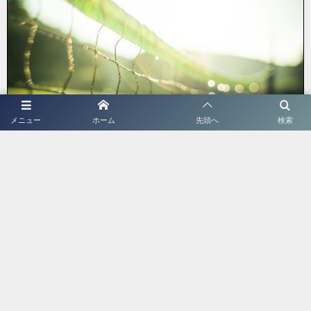
メニュー
ホーム
先頭へ
検索
ツバサ
前衛ドットコムの管理人。
中学入学と同時に初めてラケットを握り、その２年後に全国中学生大
会ベスト８。高校ではインターハイ３年連続出場（最高成績ベスト