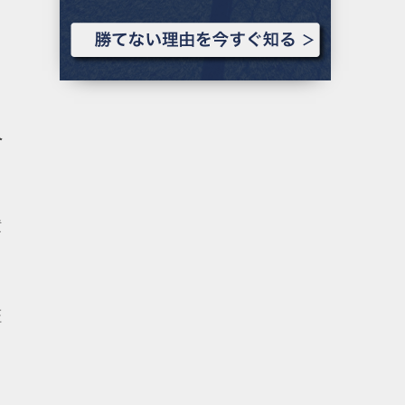
へ
横
証