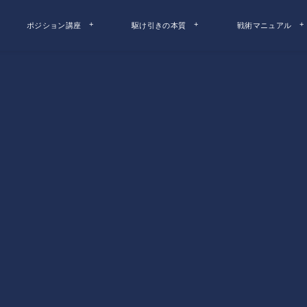
ポジション講座
駆け引きの本質
戦術マニュアル