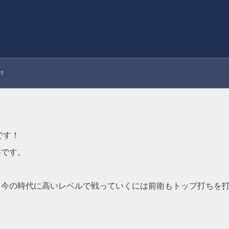
？
です！
事です。
、今の時代に高いレベルで戦っていくには前衛もトップ打ちを