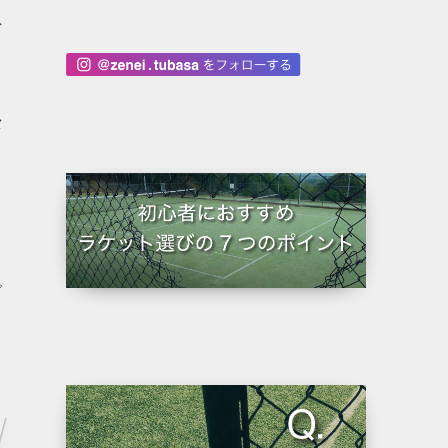
外
な
で