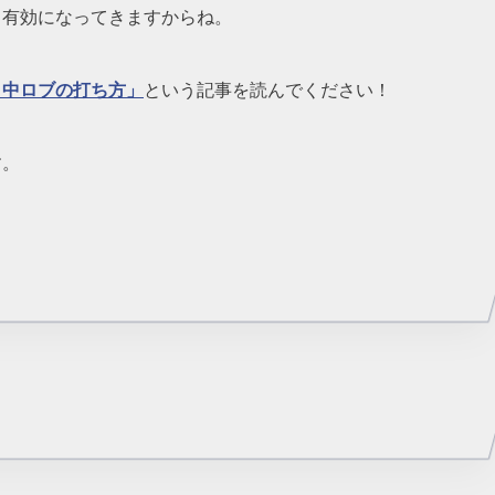
も有効になってきますからね。
」中ロブの打ち方」
という記事を読んでください！
す。